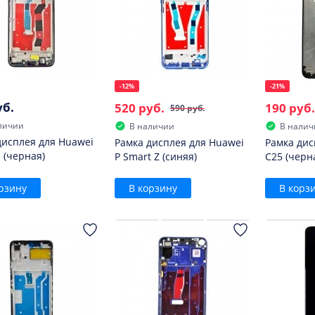
-12%
-21%
уб.
520 руб.
190 руб.
590 руб.
личии
В наличии
В налич
дисплея для Huawei
Рамка дисплея для Huawei
Рамка дис
e (черная)
P Smart Z (синяя)
C25 (черн
рзину
В корзину
В корз