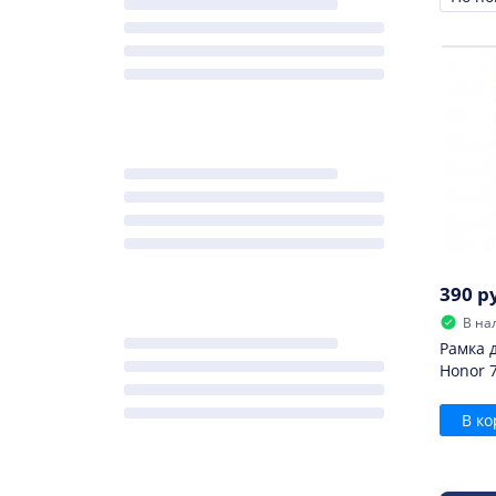
Сорти
390 р
В на
Рамка 
Honor 
В ко