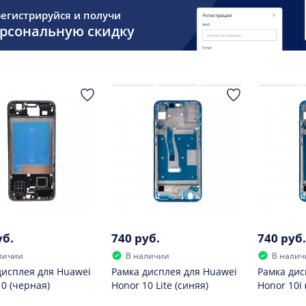
егистрируйся и получи
рсональную скидку
уб.
740 руб.
740 руб.
личии
В наличии
В налич
дисплея для Huawei
Рамка дисплея для Huawei
Рамка дис
10 (черная)
Honor 10 Lite (синяя)
Honor 10i 