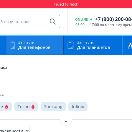
Гарантия
Пункты выда
сть для мобильного устройства
+7 (800) 200-08
ONLINE
Найти
08:00 — 17:00 по местному вре
Запчасти
Запчасти
Для телефонов
Для планшетов
амки
ов:
me
Tecno
Samsung
Infinix
Показать ещё