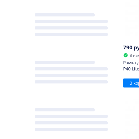
790 р
В на
Рамка 
P40 Lit
В ко