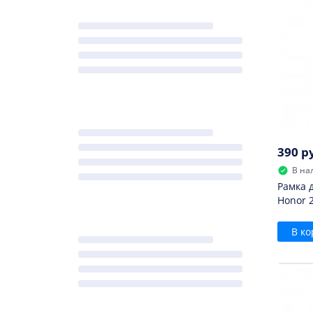
390 р
В на
Рамка 
Honor 2
В ко