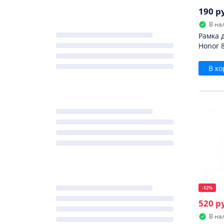
190 р
В на
Рамка 
Honor 8
В ко
-12%
520 р
В на