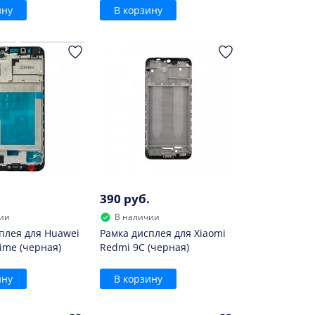
ину
В корзину
390 руб.
ии
В наличии
плея для Huawei
Рамка дисплея для Xiaomi
rime (черная)
Redmi 9C (черная)
ину
В корзину