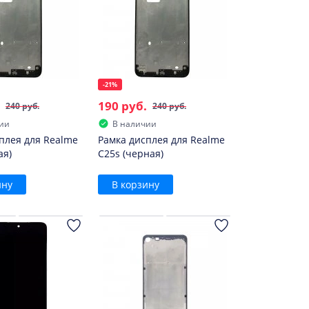
-21%
190 руб.
240 руб.
240 руб.
ии
В наличии
плея для Realme
Рамка дисплея для Realme
ая)
C25s (черная)
ину
В корзину