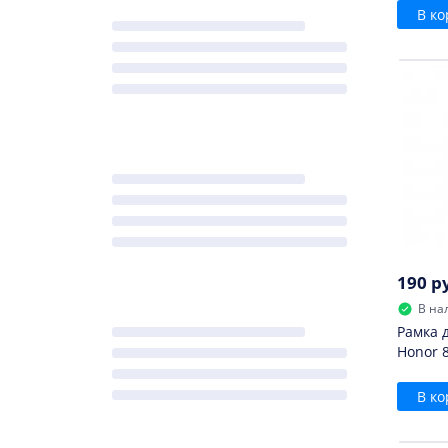
В ко
190 р
В на
Рамка 
Honor 
В ко