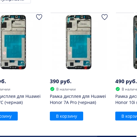
ровка
уб.
390 руб.
490 руб.
личии
В наличии
В налич
дисплея для Huawei
Рамка дисплея для Huawei
Рамка дис
7C (черная)
Honor 7A Pro (черная)
Honor 10i 
рзину
В корзину
В корз