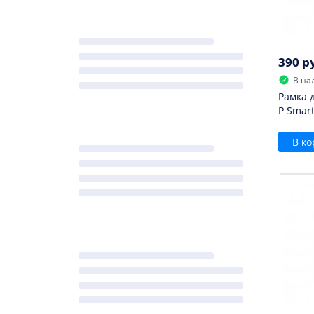
390 р
В на
Рамка 
P Smart
В ко