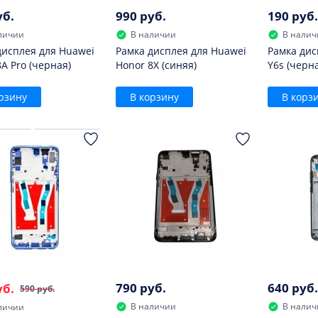
уб.
990 руб.
190 руб.
личии
В наличии
В налич
дисплея для Huawei
Рамка дисплея для Huawei
Рамка дис
A Pro (черная)
Honor 8X (синяя)
Y6s (черн
рзину
В корзину
В корз
790 руб.
640 руб.
уб.
590 руб.
В наличии
В налич
личии