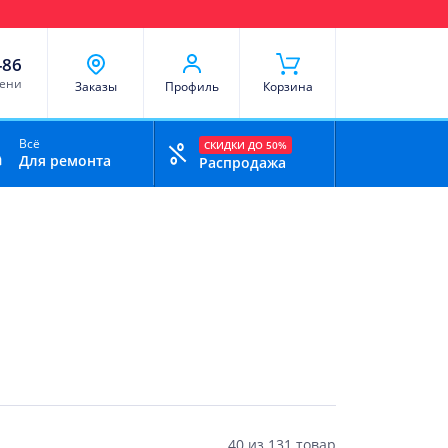
чи
Доставка и оплата
Скидки
Отзывы
Контакты
-86
мени
Заказы
Профиль
Корзина
Всё
СКИДКИ ДО 50%
Для ремонта
Распродажа
40
из
131 товар