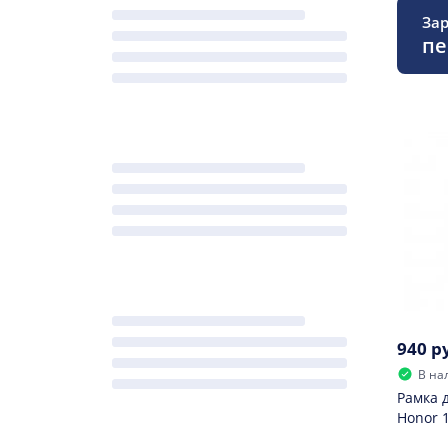
Зар
пе
940 р
В на
Рамка 
Honor 